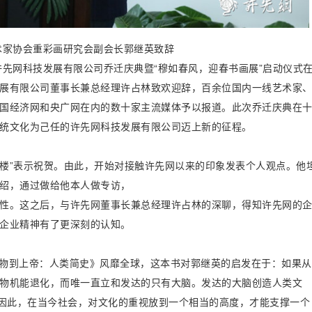
术家协会重彩画研究会副会长郭继英致辞
北京许先网科技发展有限公司乔迁庆典暨“穆如春风，迎春书画展”启动仪式
展有限公司董事长兼总经理许占林致欢迎辞，百余位国内一线艺术家
国经济网和央广网在内的数十家主流媒体予以报道。此次乔迁庆典在
统文化为己任的许先网科技发展有限公司迈上新的征程。
楼”表示祝贺。由此，开始对接触许先网以来的印象发表个人观点。他
绍，通过做给他本人做专访，
性。这之后，与许先网董事长兼总经理许占林的深聊，得知许先网的
企业精神有了更深刻的认知。
物到上帝：人类简史》风靡全球，这本书对郭继英的启发在于：如果从
物机能退化，而唯一直立和发达的只有大脑。发达的大脑创造人类文
。因此，在当今社会，对文化的重视放到一个相当的高度，才能支撑一个