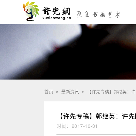
首页
最新资讯
【许先专稿】郭继英：许


【许先专稿】郭继英：许先
时间：
2017-10-31