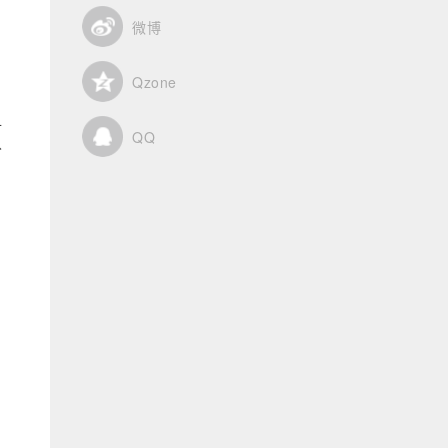
微博
的
Qzone
十
QQ
分