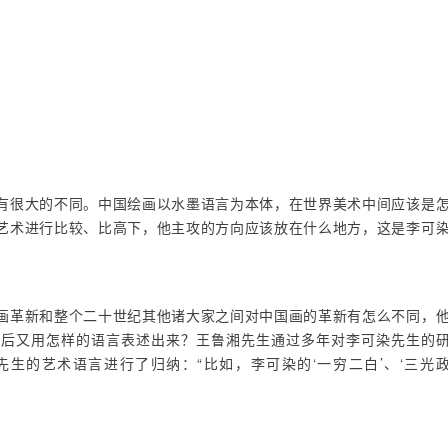
有很大的不同。中国绘画以水墨语言为本体，在世界美术中间应该是
艺术进行比较、比高下，他主攻的方向应该放在什么地方，这是李可
画革新和整个二十世纪其他诸大家之间对中国画的革新有怎么不同，
之后又用怎样的语言表述出来？王鲁湘先生通过多年对李可染先生的
生的艺术语言进行了归纳：“比如，李可染的‘一穷二白’、‘三光