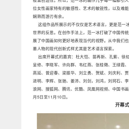
极富创造性。所以，范一冰的画作几乎每一幅都引人
位女性画家特有的敏感性、艺术的敏锐性，以及难能
娴熟而游刃有余。
这组作品所展示的不仅仅是艺术语言，更是范一冰
世界的反思。在创作手法上，范一冰打破了中国传统
展了中国画如何更好地表现当代的视野。从中我们也
墨人物的现代创新式样尤其是艺术语言探索。
出席开幕式的嘉宾：杜大恺、苗再新、孔紫、徐虹
呈修、李晓军、许向群、韦红燕、张桂徵、王绿霞、
高延、曾迎春、梁振华、刘立勇、贺斌、刘庆利、贾
进明、李辉、张驰、姜沛、刘剑，刘鸿，刘珂石、李
浪网、搜狐网、腾讯、优酷、凤凰网视频、中国书画
月5日至11月10日。
开幕