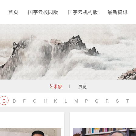
首页
国字云校园版
国字云机构版
最新资讯
艺术家
展览
C
D
F
G
H
K
L
M
P
Q
R
S
T